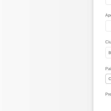
Ape
Ci
Pa
Pr