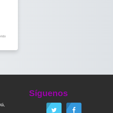
rido
Síguenos
tá,