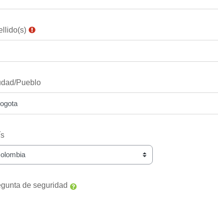
llido(s)
udad/Pueblo
ís
egunta de seguridad