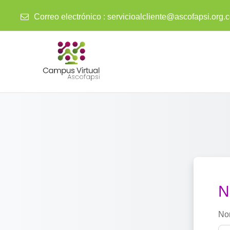
Correo electrónico :
servicioalcliente@ascofapsi.org.
Saltar al contenido principal
N
No