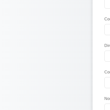
Co
Dir
Cor
No