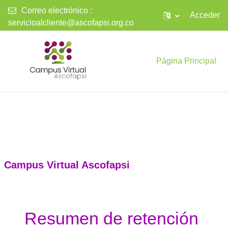
Correo electrónico :
Acceder
servicioalcliente@ascofapsi.org.co
Saltar al contenido principal
Página Principal
Campus Virtual Ascofapsi
Resumen de retención